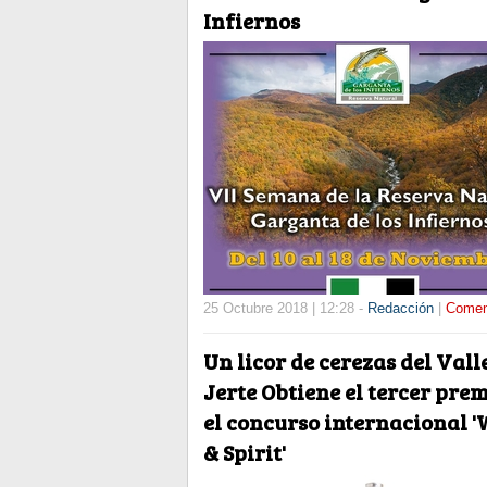
Infiernos
25 Octubre 2018 | 12:28 -
Redacción
|
Comen
Un licor de cerezas del Vall
Jerte Obtiene el tercer pre
el concurso internacional 
& Spirit'