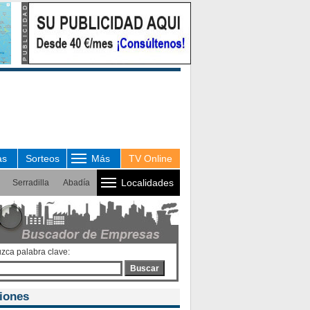
as
Sorteos
Más
TV Online
Localidades
Serradilla
Abadía
uzca palabra clave:
Buscar
iones