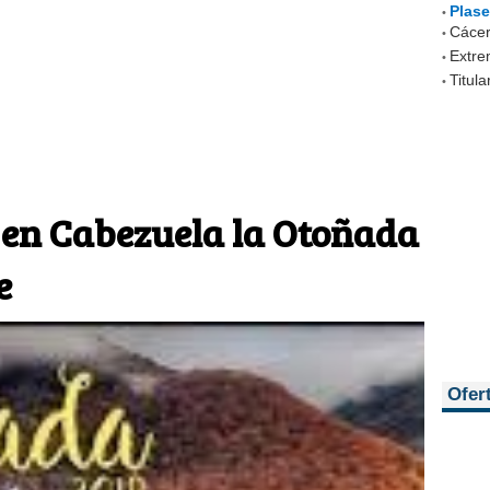
Plase
•
Cácer
•
Extr
•
Titula
•
 en Cabezuela la Otoñada
e
Ofer