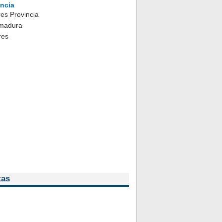
ncia
es Provincia
emadura
res
tas