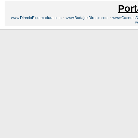
Port
-
-
www.DirectoExtremadura.com
www.BadajozDirecto.com
www.CaceresDi
w