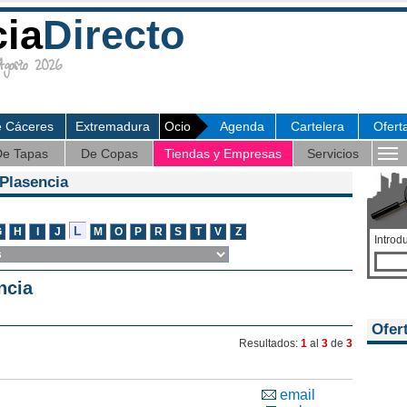
cia
Directo
osto 2026
e Cáceres
Extremadura
Ocio
Agenda
Cartelera
Ofert
e Tapas
De Copas
Tiendas y Empresas
Servicios
Plasencia
Introd
ncia
Ofer
Resultados:
1
al
3
de
3
email