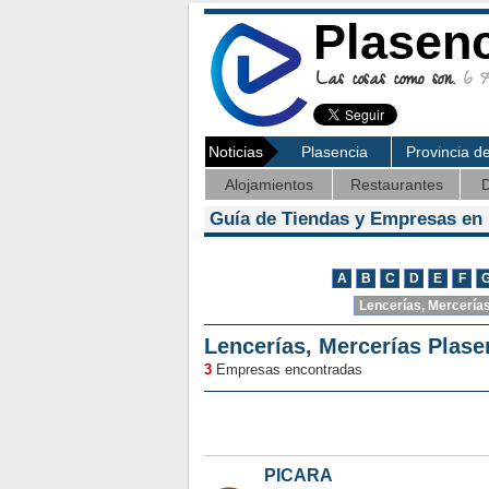
Plasen
Las cosas como son.
6 Ag
Noticias
Plasencia
Provincia d
Alojamientos
Restaurantes
D
Guía de Tiendas y Empresas en 
Lencerías, Mercerías Plase
3
Empresas encontradas
PICARA