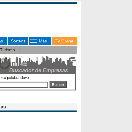
as
Sorteos
Más
TV Online
Turismo
uzca palabra clave:
Buscar
tas