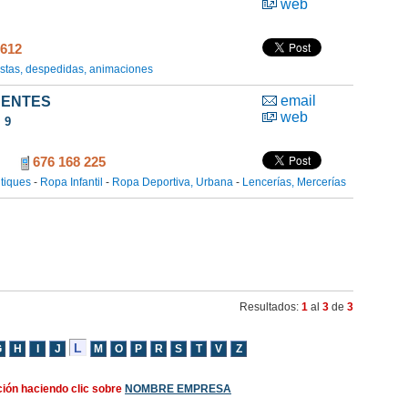
web
 612
estas, despedidas, animaciones
email
UENTES
web
, 9
676 168 225
tiques
-
Ropa Infantil
-
Ropa Deportiva, Urbana
-
Lencerías, Mercerías
Resultados:
1
al
3
de
3
ión haciendo clic sobre
NOMBRE EMPRESA