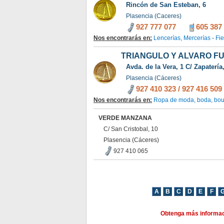
Rincón de San Esteban, 6
Plasencia (Caceres)
927 777 077
605 387
Nos encontrarás en:
Lencerías, Mercerías
-
Fi
TRIANGULO Y ALVARO F
Avda. de la Vera, 1 C/ Zapatería
Plasencia (Cáceres)
927 410 323
/
927 416 509
Nos encontrarás en:
Ropa de moda, boda, bou
VERDE MANZANA
C/ San Cristobal, 10
Plasencia (Cáceres)
927 410 065
Obtenga más informac