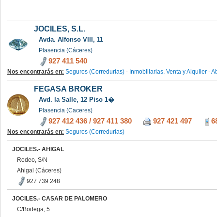
JOCILES, S.L.
Avda. Alfonso VIII, 11
Plasencia (Cáceres)
927 411 540
Nos encontrarás en:
Seguros (Corredurías)
-
Inmobiliarias, Venta y Alquiler
-
A
FEGASA BROKER
Avd. la Salle, 12 Piso 1�
Plasencia (Caceres)
927 412 436
/
927 411 380
927 421 497
6
Nos encontrarás en:
Seguros (Corredurías)
JOCILES.- AHIGAL
Rodeo, S/N
Ahigal (Cáceres)
927 739 248
JOCILES.- CASAR DE PALOMERO
C/Bodega, 5