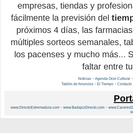
empresas, tiendas y profesio
fácilmente la previsión del
tiem
próximos 4 días, las farmacias
múltiples sorteos semanales, ta
los pacenses y mucho más... Si
faltar entre t
-
Noticias
Agenda Ocio-Cultural
-
-
Tablón de Anuncios
El Tiempo
Contacto
Port
-
-
www.DirectoExtremadura.com
www.BadajozDirecto.com
www.CaceresDi
w