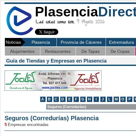
Plasencia
Direc
Las cosas como son.
9 Agosto 2026
Noticias
Plasencia
Provincia de Cáceres
Extremadura
Alojamientos
Restaurantes
De Tapas
De Copas
Guía de Tiendas y Empresas en Plasencia
Seguros (Corredurías) Plasencia
5
Empresas encontradas