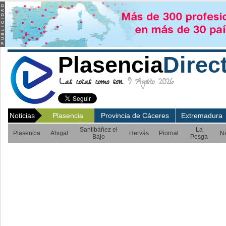
Plasencia
Direc
Las cosas como son.
9 Agosto 2026
Noticias
Plasencia
Provincia de Cáceres
Extremadura
Santibáñez el
La
Plasencia
Ahigal
Hervás
Piornal
N
Bajo
Pesga