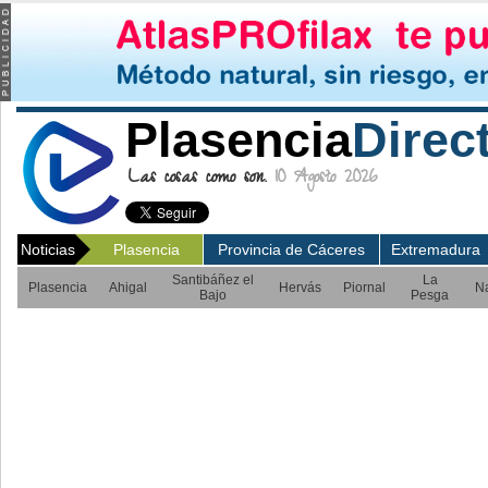
Plasencia
Direc
Las cosas como son.
10 Agosto 2026
Noticias
Plasencia
Provincia de Cáceres
Extremadura
Santibáñez el
La
Plasencia
Ahigal
Hervás
Piornal
N
Bajo
Pesga