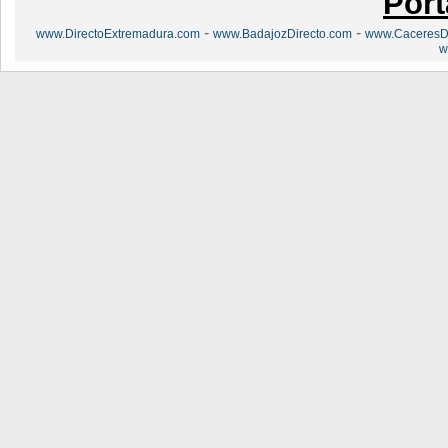
Port
-
-
www.DirectoExtremadura.com
www.BadajozDirecto.com
www.CaceresDi
w