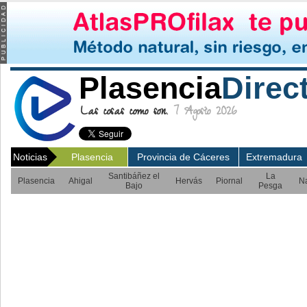
Plasencia
Direc
Las cosas como son.
7 Agosto 2026
Noticias
Plasencia
Provincia de Cáceres
Extremadura
Santibáñez el
La
Plasencia
Ahigal
Hervás
Piornal
N
Bajo
Pesga