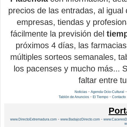
precios de las entradas, al igu
empresas, tiendas y profesio
fácilmente la previsión del
tiem
próximos 4 días, las farmacias
múltiples sorteos semanales, ta
los pacenses y mucho más... Si
faltar entre t
-
Noticias
Agenda Ocio-Cultural
-
-
Tablón de Anuncios
El Tiempo
Contacto
Port
-
-
www.DirectoExtremadura.com
www.BadajozDirecto.com
www.CaceresDi
w