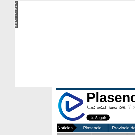
Plasen
Las cosas como son.
7 Ag
Noticias
Plasencia
Provincia d