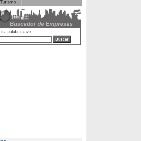
Turismo
uzca palabra clave:
Buscar