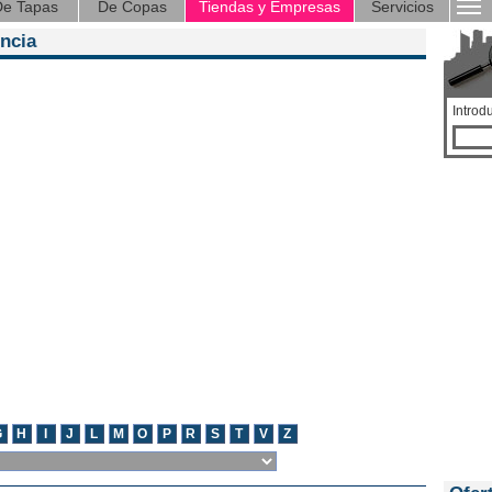
e Tapas
De Copas
Tiendas y Empresas
Servicios
ncia
Introd