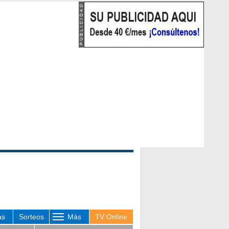
as
Sorteos
Más
TV Online