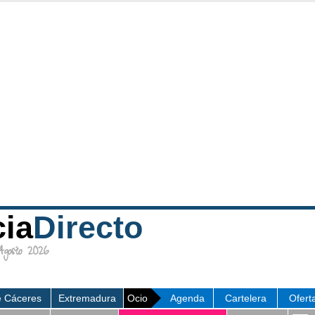
cia
Directo
osto 2026
e Cáceres
Extremadura
Ocio
Agenda
Cartelera
Ofert