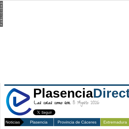
Plasencia
Direc
Las cosas como son.
8 Agosto 2026
Noticias
Plasencia
Provincia de Cáceres
Extremadura