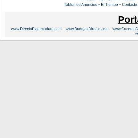
-
-
Tablón de Anuncios
El Tiempo
Contacto
Port
-
-
www.DirectoExtremadura.com
www.BadajozDirecto.com
www.CaceresDi
w