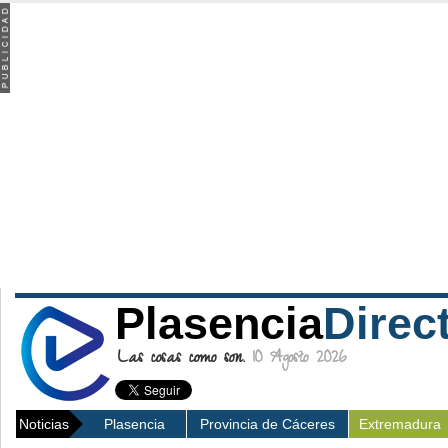
Plasencia
Direc
Las cosas como son.
10 Agosto 2026
Noticias
Plasencia
Provincia de Cáceres
Extremadura