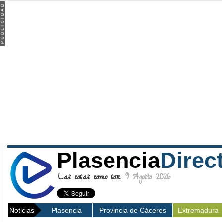
Plasencia
Direc
Las cosas como son.
9 Agosto 2026
Noticias
Plasencia
Provincia de Cáceres
Extremadura