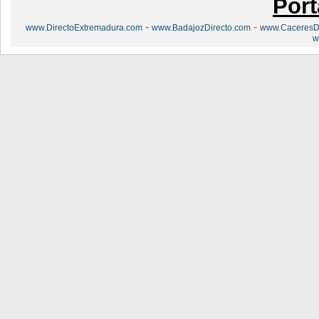
Port
-
-
www.DirectoExtremadura.com
www.BadajozDirecto.com
www.CaceresDi
w