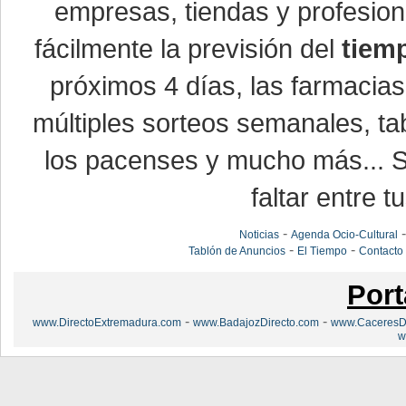
empresas, tiendas y profesio
fácilmente la previsión del
tiem
próximos 4 días, las farmacias
múltiples sorteos semanales, ta
los pacenses y mucho más... Si
faltar entre t
-
Noticias
Agenda Ocio-Cultural
-
-
Tablón de Anuncios
El Tiempo
Contacto
Port
-
-
www.DirectoExtremadura.com
www.BadajozDirecto.com
www.CaceresDi
w