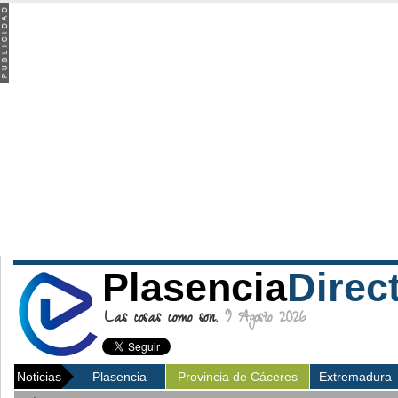
Plasencia
Direc
Las cosas como son.
9 Agosto 2026
Noticias
Plasencia
Provincia de Cáceres
Extremadura