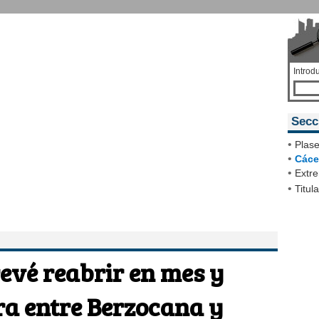
Introd
Secc
•
Plase
•
Cáce
•
Extr
•
Titul
evé reabrir en mes y
ra entre Berzocana y