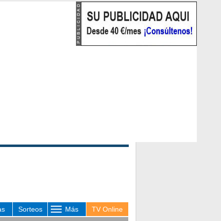
as
Sorteos
Más
TV Online