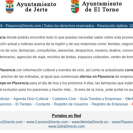
6 - PlasenciaDirecto.com | Todos los derechos reservados - Resolución óptima: 1
ncia
donde podrás encontrar todo lo que puedas necesitar saber sobre esta provin
ción actual y noticias acerca de la región y de sus empresas como: tiendas, negoci
ros de ocio, farmacias, consultorías, asesorías, despachos, museos, teatros, conces
terinarios, agencias de viaje, recintos de bodas, espacios culturales, centro de for
Plasencia
con información cultural y eventos de ocio, así como la actualizada
cart
os precios de las entradas, al igual que numerosas
ofertas en Plasencia
de empresa
empo en Plasencia
para el día de hoy y los próximos 4 días, las farmacias que están
exclusivo para los pacenses y mucho más... Si eres de la zona, ¡este portal no pued
-
-
-
-
ticias
Agenda Ocio-Cultural
Cartelera Cine
Guía Tiendas y Empresas
Ofer
-
-
-
-
-
nuncios
El Tiempo
Contacto
Registro de Usuarios
Registro de Empresas
Portales en Red
-
-
-
ozDirecto.com
www.CaceresDirecto.com
www.MeridaDirecto.es
www.Plasenc
www.ZafraDirecto.com