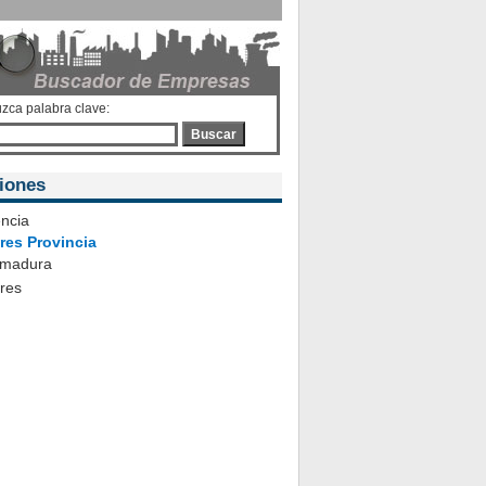
uzca palabra clave:
Buscar
iones
ncia
res Provincia
emadura
ares