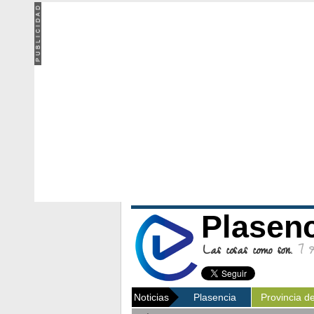
Plasen
Las cosas como son.
7 Ag
Noticias
Plasencia
Provincia d