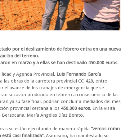
ctado por el deslizamiento de febrero entra en una nueva
zación del terreno.
iaron en marzo y a ellas se han destinado 450.000 euros.
ilidad y Agenda Provincial,
Luis Fernando García
a las obras de la carretera provincial CC-428, entre
 el avance de los trabajos de emergencia que se
gran socavón producido en febrero a consecuencia de las
caran ya su fase final, podrían concluir a mediados del mes
tución provincial cercana a los
450.000 euros
. En la visita
de Berzocana,
Mar
ía Ángeles Díaz Benito.
obras se están ejecutando de manera rápida
“vemos como
está casi finalizada”.
Asimismo
,
ha manifestado su