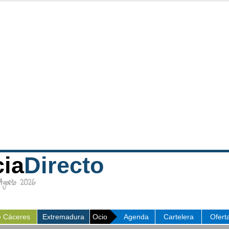
cia
Directo
osto 2026
e Cáceres
Extremadura
Ocio
Agenda
Cartelera
Ofert