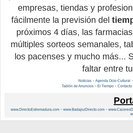
empresas, tiendas y profesio
fácilmente la previsión del
tiem
próximos 4 días, las farmacias
múltiples sorteos semanales, ta
los pacenses y mucho más... Si
faltar entre t
-
Noticias
Agenda Ocio-Cultural
-
-
Tablón de Anuncios
El Tiempo
Contacto
Port
-
-
www.DirectoExtremadura.com
www.BadajozDirecto.com
www.CaceresDi
w